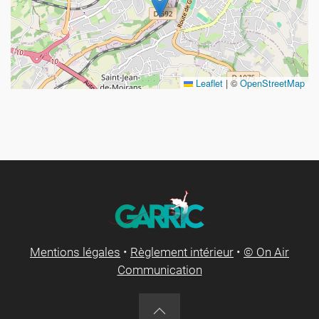
Leaflet
|
©
OpenStreetMap
Mentions légales
•
Règlement intérieur
•
© On Air
Communication