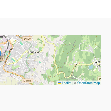
Leaflet
|
©
OpenStreetMap